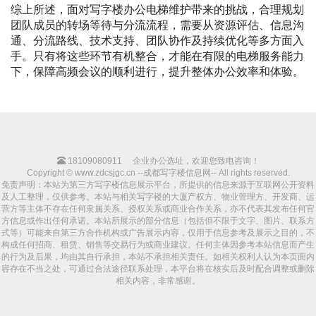
综上所述，面对写字楼办公电梯维护带来的挑战，合理规划
团队成员的转场等待与分流流程，需要从资源评估、信息沟
通、分流路线、技术支持、团队协作及持续优化等多方面入
手。只有将这些环节有机整合，才能在有限的电梯服务能力
下，保障高频会议的顺利进行，提升整体办公效率和体验。
18109080911
企业办公选址，欢迎您致电咨询！
Copyright © www.zdcsjgc.cn --成都写字楼信息网-- All rights reserved.
免责声明：本站为第三方写字楼信息展示平台，所提供的信息来源于互联网公开资料
及人工整理，仅供参考。本站与相关写字楼的大厦产权方、物业管理方、开发商、运
营方等主体不存在任何隶属关系、授权关系或商业合作关系，亦不代表其发布任何官
方信息或作出任何承诺。本站所展示的部分信息（包括但不限于文字、图片、联系方
式等）可能来自第三方合作机构或广告展示内容，仅用于信息参考及展示之目的，不
构成任何招商、租赁、销售等交易行为或商业建议。任何主体因参考本站信息而产生
的行为及后果，均由其自行承担，本站不承担相关责任。如相关权利人认为本页面内
容存在不当之处，可通过合法途径联系处理，本平台将在核实后及时配合调整或删除
相关内容，非常感谢。