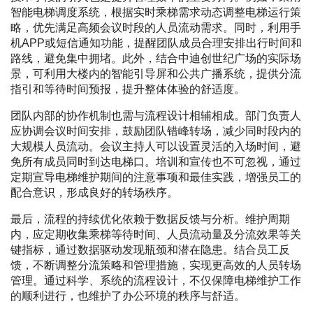
智能电梯调度系统，根据实时乘梯需求动态调整电梯运行策
略，优先满足高频会议时段的人员流动需求。同时，利用手
机APP或短信通知功能，提醒团队成员合理安排出行时间和
路线，避免集中拥堵。此外，结合中迪创世纪广场的实际场
景，可利用大楼内的智能引导屏和公共广播系统，提供分流
指引和等待时间预报，提升整体体验的舒适度。
团队内部的协作机制也需与流程设计相辅相成。部门负责人
应协调会议时间安排，鼓励团队错峰转场，减少同时段内的
大规模人员流动。会议主持人可以设置灵活的入场时间，避
免所有成员同时到达电梯口。培训和宣传也不可忽视，通过
定期宣导电梯维护期间的注意事项和最佳实践，增强员工的
配合意识，形成良好的转场秩序。
最后，流程的持续优化依赖于数据反馈与分析。维护周期
内，应定期收集乘梯等待时间、人员流动量及分流效果等关
键指标，通过数据驱动发现瓶颈和潜在隐患。结合员工反
馈，不断调整分流策略和管理措施，实现更高效的人员转场
管理。通过科学、系统的流程设计，不仅保障电梯维护工作
的顺利进行，也维护了办公环境的秩序与舒适。