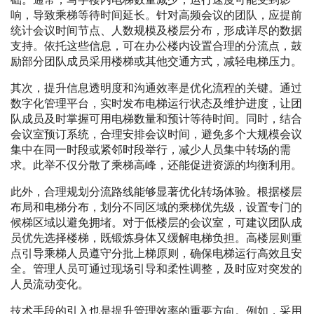
响，导致乘梯等待时间延长。针对高频会议的团队，应提前
统计会议时间节点、人数规模及楼层分布，形成详尽的数据
支持。依托这些信息，可在办公楼内设置合理的分流点，鼓
励部分团队成员采用楼梯或其他交通方式，减轻电梯压力。
其次，提升信息透明度和沟通效率是优化流程的关键。通过
数字化管理平台，实时发布电梯运行状态及维护进度，让团
队成员及时掌握可用电梯数量和预计等待时间。同时，结合
会议室预订系统，合理安排会议时间，避免多个大规模会议
集中在同一时段或紧邻时段举行，减少人员集中转场的需
求。此举不仅分散了乘梯高峰，还能促进资源的均衡利用。
此外，合理规划分流路线能够显著优化转场体验。根据楼层
布局和电梯分布，划分不同区域的乘梯优先级，设置专门的
候梯区域以避免拥堵。对于低楼层的会议室，可建议团队成
员优先选择楼梯，既锻炼身体又缓解电梯负担。高楼层则重
点引导乘梯人员遵守分批上梯原则，确保电梯运行高效且安
全。管理人员可通过现场引导和柔性调整，及时应对突发的
人员流动变化。
技术手段的引入也是提升管理效率的重要方向。例如，采用