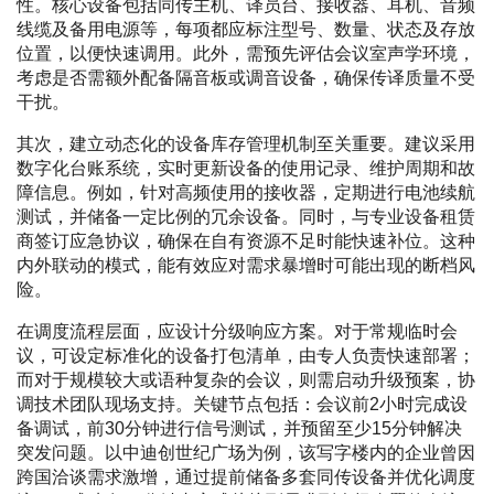
性。核心设备包括同传主机、译员台、接收器、耳机、音频
线缆及备用电源等，每项都应标注型号、数量、状态及存放
位置，以便快速调用。此外，需预先评估会议室声学环境，
考虑是否需额外配备隔音板或调音设备，确保传译质量不受
干扰。
其次，建立动态化的设备库存管理机制至关重要。建议采用
数字化台账系统，实时更新设备的使用记录、维护周期和故
障信息。例如，针对高频使用的接收器，定期进行电池续航
测试，并储备一定比例的冗余设备。同时，与专业设备租赁
商签订应急协议，确保在自有资源不足时能快速补位。这种
内外联动的模式，能有效应对需求暴增时可能出现的断档风
险。
在调度流程层面，应设计分级响应方案。对于常规临时会
议，可设定标准化的设备打包清单，由专人负责快速部署；
而对于规模较大或语种复杂的会议，则需启动升级预案，协
调技术团队现场支持。关键节点包括：会议前2小时完成设
备调试，前30分钟进行信号测试，并预留至少15分钟解决
突发问题。以中迪创世纪广场为例，该写字楼内的企业曾因
跨国洽谈需求激增，通过提前储备多套同传设备并优化调度