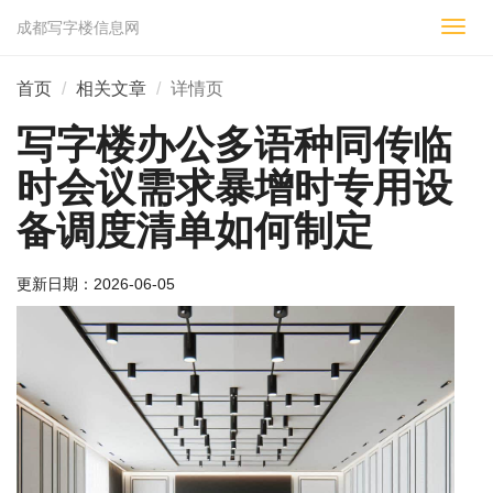
成都写字楼信息网
切
换
导
首页
相关文章
详情页
航
写字楼办公多语种同传临
时会议需求暴增时专用设
备调度清单如何制定
更新日期：
2026-06-05