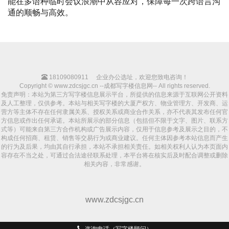
能在多语种临时会议浪潮中从容应对，保障每一次跨语言沟
通的顺畅与高效。
18109080911
企业办公选址，欢迎您致电咨询！
Copyright © www.zdcsjgc.cn --成都写字楼信息网-- All rights reserved.
免责声明：本站为第三方写字楼信息展示平台，所提供的信息来源于互联网公开资料
及人工整理，仅供参考。本站与相关写字楼的大厦产权方、物业管理方、开发商、运
营方等主体不存在任何隶属关系、授权关系或商业合作关系，亦不代表其发布任何官
方信息或作出任何承诺。本站所展示的部分信息（包括但不限于文字、图片、联系方
式等）可能来自第三方合作机构或广告展示内容，仅用于信息参考及展示之目的，不
构成任何招商、租赁、销售等交易行为或商业建议。任何主体因参考本站信息而产生
的行为及后果，均由其自行承担，本站不承担相关责任。如相关权利人认为本页面内
容存在不当之处，可通过合法途径联系处理，本平台将在核实后及时配合调整或删除
相关内容，非常感谢。
www.zdcsjgc.cn