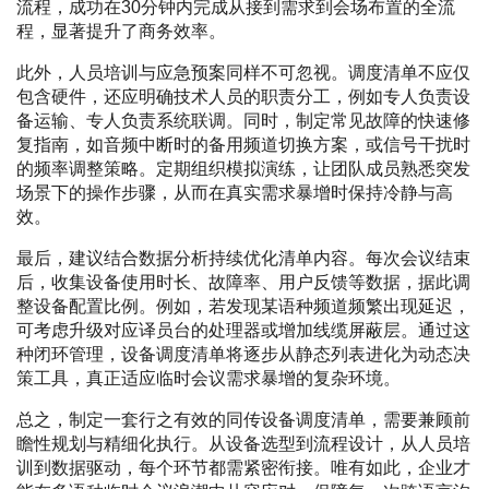
流程，成功在30分钟内完成从接到需求到会场布置的全流
程，显著提升了商务效率。
此外，人员培训与应急预案同样不可忽视。调度清单不应仅
包含硬件，还应明确技术人员的职责分工，例如专人负责设
备运输、专人负责系统联调。同时，制定常见故障的快速修
复指南，如音频中断时的备用频道切换方案，或信号干扰时
的频率调整策略。定期组织模拟演练，让团队成员熟悉突发
场景下的操作步骤，从而在真实需求暴增时保持冷静与高
效。
最后，建议结合数据分析持续优化清单内容。每次会议结束
后，收集设备使用时长、故障率、用户反馈等数据，据此调
整设备配置比例。例如，若发现某语种频道频繁出现延迟，
可考虑升级对应译员台的处理器或增加线缆屏蔽层。通过这
种闭环管理，设备调度清单将逐步从静态列表进化为动态决
策工具，真正适应临时会议需求暴增的复杂环境。
总之，制定一套行之有效的同传设备调度清单，需要兼顾前
瞻性规划与精细化执行。从设备选型到流程设计，从人员培
训到数据驱动，每个环节都需紧密衔接。唯有如此，企业才