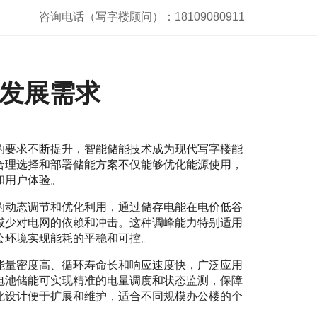
咨询电话（写字楼顾问）：18109080911
发展需求
的要求不断提升，智能储能技术成为现代写字楼能
合理选择和部署储能方案不仅能够优化能源使用，
和用户体验。
的动态调节和优化利用，通过储存电能在电价低谷
减少对电网的依赖和冲击。这种调峰能力特别适用
公环境实现能耗的平稳和可控。
能量密度高、循环寿命长和响应速度快，广泛应用
电池储能可实现精准的电量调度和状态监测，保障
化设计便于扩展和维护，适合不同规模办公楼的个