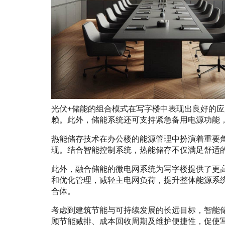
光伏+储能的组合模式在写字楼中表现出良好的
赖。此外，储能系统还可支持紧急备用电源功能
热能储存技术在办公楼的能源管理中扮演着重要
现。结合智能控制系统，热能储存不仅满足舒适
此外，融合储能的微电网系统为写字楼提供了更
和优化管理，减轻主电网负荷，提升整体能源系
合体。
考虑到建筑节能与可持续发展的长远目标，智能
顾节能减排、成本回收周期及维护便捷性，促使